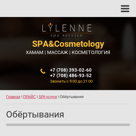
Специалисты
Косметолог
Массажист
SPA&Cosmetology
ХАМАМ | МАССАЖ | КОСМЕТОЛОГИЯ
+7 (708) 393-02-60
+7 (708) 486-93-52
Звонить с 9:00 до 21:00
Главная
\
ПРАЙС
\
SPA услуги
\
Обёртывания
Обёртывания